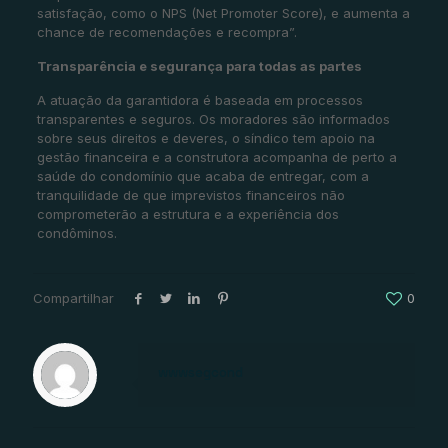
satisfação, como o NPS (Net Promoter Score), e aumenta a
chance de recomendações e recompra”.
Transparência e segurança para todas as partes
A atuação da garantidora é baseada em processos
transparentes e seguros. Os moradores são informados
sobre seus direitos e deveres, o síndico tem apoio na
gestão financeira e a construtora acompanha de perto a
saúde do condomínio que acaba de entregar, com a
tranquilidade de que imprevistos financeiros não
comprometerão a estrutura e a experiência dos
condôminos.
Compartilhar
0
wwwsegcond