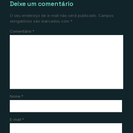
Deixe um comentário
O seu endereço de e-mail não será publicado.
Campos
obrigatórios são marcados com
*
Comentário
*
Nome
*
E-mail
*